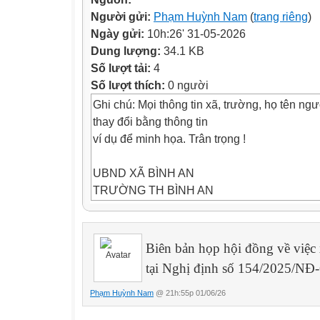
Người gửi:
Phạm Huỳnh Nam
(
trang riêng
)
Ngày gửi:
10h:26' 31-05-2026
Dung lượng:
34.1 KB
Số lượt tải:
4
Số lượt thích:
0 người
Ghi chú: Mọi thông tin xã, trường, họ tên ng
thay đổi bằng thông tin
ví dụ để minh họa. Trân trọng !
UBND XÃ BÌNH AN
TRƯỜNG TH BÌNH AN
CỘNG HÒA XÃ HỘI CHỦ NGHĨA VIỆT NAM
Độc lập - Tự do - Hạnh phúc
Biên bản họp hội đồng về việc 
tại Nghị định số 154/2025/NĐ
BIÊN BẢN HỌP HỘI ĐỒNG
Về việc xét nghị hưu theo chế độ tại Nghị 
Phạm Huỳnh Nam
@ 21h:55p 01/06/26
I. Thời gian, địa điểm.