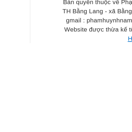
bản?
Bản quyền thuộc về Phạ
A.
TH Bằng Lang - xã Bằng 
gmail : phamhuynhna
B.
Website được thừa kế 
C.
H
D.
Câu 6 (0,5 điểm): Để chèn một hình ảnh từ m
em chọn thẻ
nào trên thanh bảng chọn?
A. Home
B. Layout
C. Insert
D. Design
Câu 7 (0,5 điểm): Phần mềm nào sau đây dùng
A.
B.