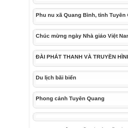
A. Chỉ có văn bản.
B. Chỉ có hình ảnh và video.
Phu nu xã Quang Bình, tỉnh Tuyên
C. Văn bản, hình ảnh, âm thanh, video và các 
D. Chỉ có các con số.
Câu 3 (0,5 điểm): Đâu là địa chỉ của một máy
Chúc mừng ngày Nhà giáo Việt N
nay?
A. www.google.com
B. https://zingmp3.vn/
ĐÀI PHÁT THANH VÀ TRUYỀN HÌ
C. www.youtube.com
D. www.zalo.me
Câu 4 (0,5 điểm): Trong cây thư mục, một t
Du lịch bãi biển
mục khác
được gọi là gì?
A. Thư mục mẹ.
Phong cảnh Tuyên Quang
B. Thư mục gốc.
C. Thư mục con.
D. Thư mục trống.
Câu 5 (0,5 điểm): Phần mềm nào sau đây là