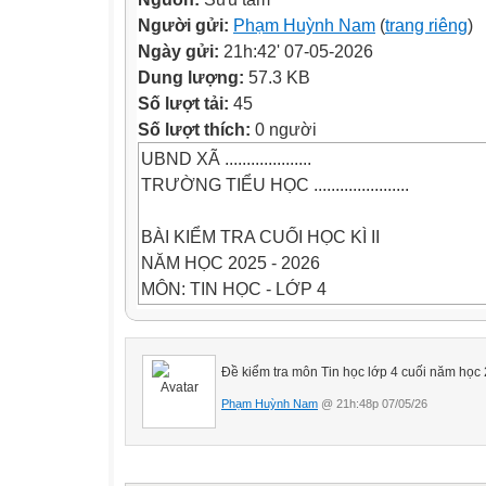
Người gửi:
Phạm Huỳnh Nam
(
trang riêng
)
Ngày gửi:
21h:42' 07-05-2026
Dung lượng:
57.3 KB
Số lượt tải:
45
Số lượt thích:
0 người
UBND XÃ ....................
TRƯỜNG TIỂU HỌC ......................
BÀI KIỂM TRA CUỐI HỌC KÌ II
NĂM HỌC 2025 - 2026
MÔN: TIN HỌC - LỚP 4
Thời gian: 35 phút ( không kể giao đề)
Họ và tên:.........................................................
Đề kiểm tra môn Tin học lớp 4 cuối năm học 
......................................
Phạm Huỳnh Nam
@ 21h:48p 07/05/26
Điểm kết luận của bài kiểm tra
Ghi bằng số