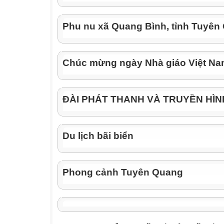
website, em nên nhập từ khóa vào đâu?
A. Thanh địa chỉ của trình duyệt.
Phu nu xã Quang Bình, tỉnh Tuyên
B. Ô tìm kiếm (Search box) của trang web ho
C. Phần mềm soạn thảo văn bản Word.
D. Thùng rác (Recycle Bin).
Chúc mừng ngày Nhà giáo Việt N
Câu 3 (0,5 điểm): Để tìm nhanh một tệp tin (fi
nhớ vị
trí, em sử dụng công cụ nào trong File Explo
ĐÀI PHÁT THANH VÀ TRUYỀN HÌ
A. Nút Close (X).
B. Ô Search (Tìm kiếm) ở góc trên bên phải 
C. Nút Minimize (-).
Du lịch bãi biển
D. Chuột phải chọn Delete.
Câu 4 (0,5 điểm): Trong phần mềm soạn thảo
trang soạn
Phong cảnh Tuyên Quang
thảo, em chọn thẻ nào trên thanh bảng chọn
A. Home
B. Layout
C. Insert