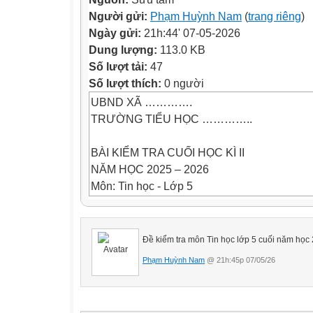
Người gửi:
Phạm Huỳnh Nam
(
trang riêng
)
Ngày gửi:
21h:44' 07-05-2026
Dung lượng:
113.0 KB
Số lượt tải:
47
Số lượt thích:
0 người
UBND XÃ ………….
TRƯỜNG TIỂU HỌC …………..
BÀI KIỂM TRA CUỐI HỌC KÌ II
NĂM HỌC 2025 – 2026
Môn: Tin học - Lớp 5
Thời gian: 35 phút ( không kể giao đề)
Họ và tên:.........................................................
Đề kiểm tra môn Tin học lớp 5 cuối năm học
......................................
Phạm Huỳnh Nam
@ 21h:45p 07/05/26
Điểm kết luận của bài kiểm tra
Ghi bằng số