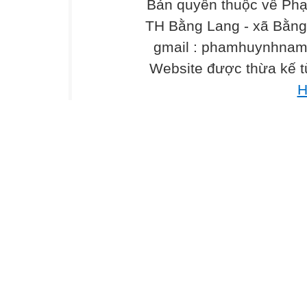
Bản quyền thuộc về Phạ
D. Design
TH Bằng Lang - xã Bằng 
Câu 5 (0,5 điểm): Trong phần mềm soạn thảo
gmail : phamhuynhna
dưới đây
Website được thừa kế 
được dùng để sao chép (Copy) đoạn văn bản
A. Ctrl + V
H
B. Ctrl + X
C. Ctrl + C
D. Ctrl + Z
Câu 6 (0,5 điểm): Trong phần mềm Scratch, 
điều khiển cấu
trúc: Nếu<điều kiện> thì
Nếu không thì
A.
B.
D.
C.