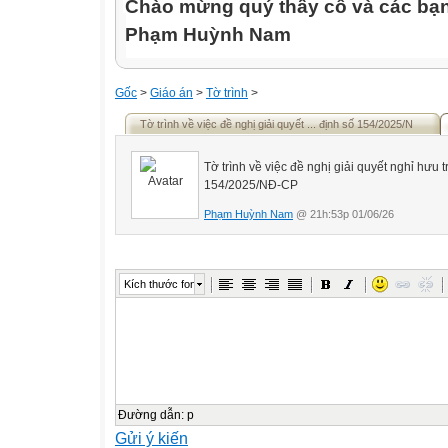
Chào mừng quý thầy cô và các bạn
Phạm Huỳnh Nam
Gốc
>
Giáo án
>
Tờ trình
>
Tờ trình về việc đề nghị giải quyết ... định số 154/2025/N
Tờ trình về việc đề nghị giải quyết nghỉ hưu t
154/2025/NĐ-CP
Phạm Huỳnh Nam
@ 21h:53p 01/06/26
Kích thước font
Đường dẫn
:
p
Gửi ý kiến